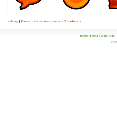
« Назад
|
Показать все иконки из набора '3d cartoon' »
поиск иконок
|
лицензии
|
© 20