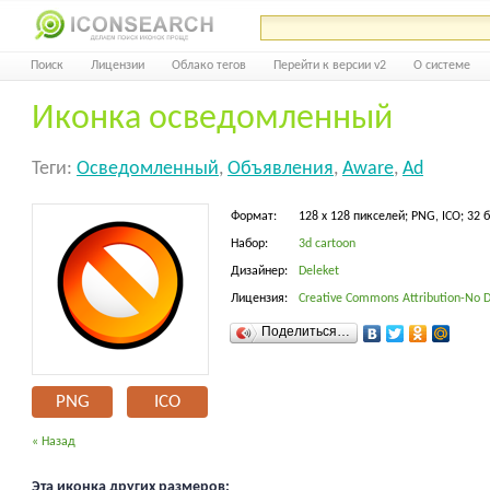
Поиск
Лицензии
Облако тегов
Перейти к версии v2
О системе
Иконка осведомленный
Теги:
Осведомленный
,
Объявления
,
Aware
,
Ad
Формат:
128 x 128 пикселей; PNG, ICO; 32 
Набор:
3d cartoon
Дизайнер:
Deleket
Лицензия:
Creative Commons Attribution-No D
Поделиться…
PNG
ICO
« Назад
Эта иконка других размеров: