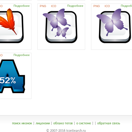
Подробнее
Подробнее
Подроб
CO
PNG
ICO
PNG
ICO
Подробнее
CO
поиск иконок
|
лицензии
|
облако тегов
|
о системе
|
|
обратная связь
© 2007-2016 IconSearch.ru