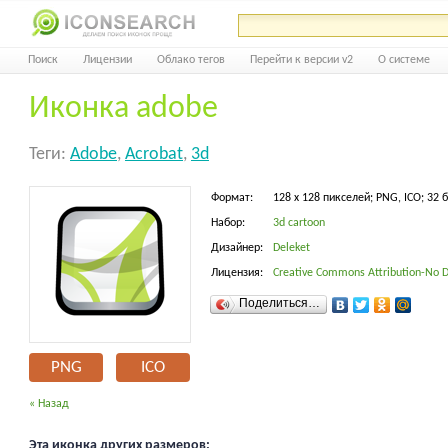
Поиск
Лицензии
Облако тегов
Перейти к версии v2
О системе
Иконка adobe
Теги:
Adobe
,
Acrobat
,
3d
Формат:
128 x 128 пикселей; PNG, ICO; 32 
Набор:
3d cartoon
Дизайнер:
Deleket
Лицензия:
Creative Commons Attribution-No D
Поделиться…
PNG
ICO
« Назад
Эта иконка других размеров: