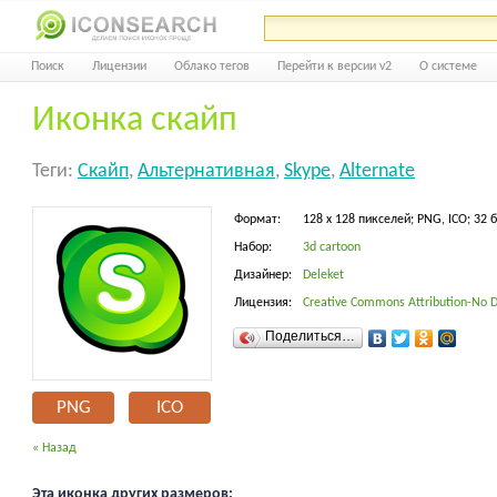
Поиск
Лицензии
Облако тегов
Перейти к версии v2
О системе
Иконка скайп
Теги:
Скайп
,
Альтернативная
,
Skype
,
Alternate
Формат:
128 x 128 пикселей; PNG, ICO; 32 
Набор:
3d cartoon
Дизайнер:
Deleket
Лицензия:
Creative Commons Attribution-No D
Поделиться…
PNG
ICO
« Назад
Эта иконка других размеров: