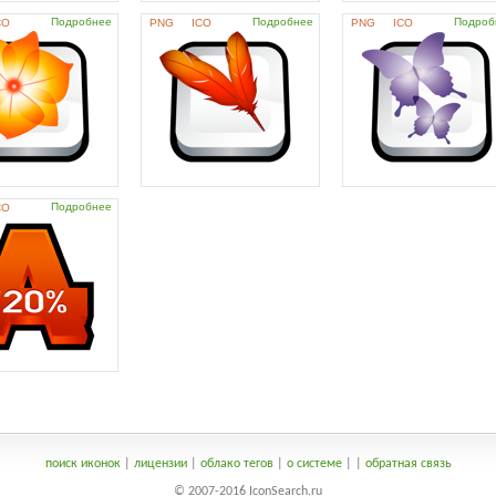
Подробнее
Подробнее
Подроб
CO
PNG
ICO
PNG
ICO
Подробнее
CO
поиск иконок
|
лицензии
|
облако тегов
|
о системе
|
|
обратная связь
© 2007-2016 IconSearch.ru