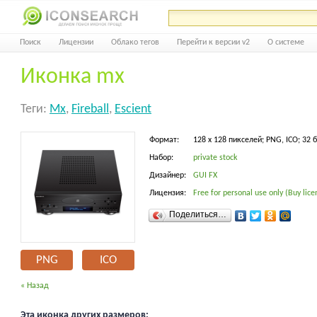
Поиск
Лицензии
Облако тегов
Перейти к версии v2
О системе
Иконка mx
Теги:
Mx
,
Fireball
,
Escient
Формат:
128 x 128 пикселей; PNG, ICO; 32 
Набор:
private stock
Дизайнер:
GUI FX
Лицензия:
Free for personal use only (Buy lice
Поделиться…
PNG
ICO
« Назад
Эта иконка других размеров: