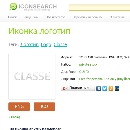
Поиск
Лицензии
Облако тегов
Перейти к версии v2
О системе
Иконка логотип
Теги:
Логотип
,
Logo
,
Classe
Формат:
128 x 128 пикселей; PNG, ICO; 32 
Набор:
private stock
Дизайнер:
GUI FX
Лицензия:
Free for personal use only (Buy lice
Поделиться…
PNG
ICO
« Назад
Эта иконка других размеров: