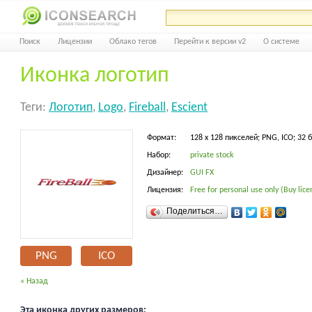
Поиск
Лицензии
Облако тегов
Перейти к версии v2
О системе
Иконка логотип
Теги:
Логотип
,
Logo
,
Fireball
,
Escient
Формат:
128 x 128 пикселей; PNG, ICO; 32 
Набор:
private stock
Дизайнер:
GUI FX
Лицензия:
Free for personal use only (Buy lice
Поделиться…
PNG
ICO
« Назад
Эта иконка других размеров: