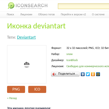
Поиск
Лицензии
Облако тегов
Перейти к версии v2
О системе
Иконка deviantart
Теги:
Deviantart
Формат:
32 x 32 пикселей; PNG, ICO; 32 бит
Набор:
snow
Дизайнер:
IconBlock
Лицензия:
Свободно для коммерческого исп
Поделиться…
PNG
ICO
« Назад
Эта иконка других размеров: