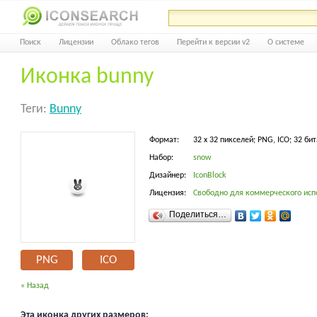
Поиск
Лицензии
Облако тегов
Перейти к версии v2
О системе
Иконка bunny
Теги:
Bunny
Формат:
32 x 32 пикселей; PNG, ICO; 32 бит
Набор:
snow
Дизайнер:
IconBlock
Лицензия:
Свободно для коммерческого исп
Поделиться…
PNG
ICO
« Назад
Эта иконка других размеров: