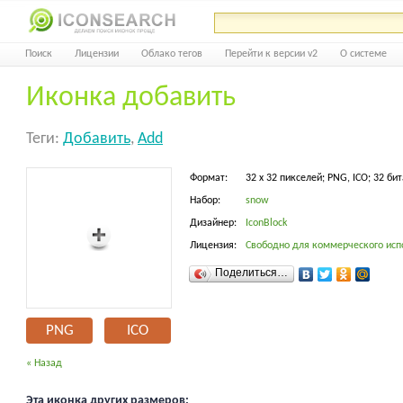
Поиск
Лицензии
Облако тегов
Перейти к версии v2
О системе
Иконка добавить
Теги:
Добавить
,
Add
Формат:
32 x 32 пикселей; PNG, ICO; 32 бит
Набор:
snow
Дизайнер:
IconBlock
Лицензия:
Свободно для коммерческого исп
Поделиться…
PNG
ICO
« Назад
Эта иконка других размеров: