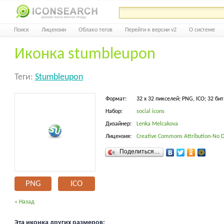
Поиск
Лицензии
Облако тегов
Перейти к версии v2
О системе
Иконка stumbleupon
Теги:
Stumbleupon
Формат:
32 x 32 пикселей; PNG, ICO; 32 бит
Набор:
social icons
Дизайнер:
Lenka Melcakova
Лицензия:
Creative Commons Attribution-No D
Поделиться…
PNG
ICO
« Назад
Эта иконка других размеров: