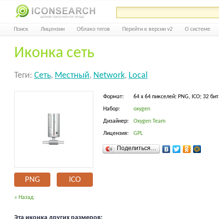
Поиск
Лицензии
Облако тегов
Перейти к версии v2
О системе
Иконка сеть
Теги:
Сеть
,
Местный
,
Network
,
Local
Формат:
64 x 64 пикселей; PNG, ICO; 32 бит
Набор:
oxygen
Дизайнер:
Oxygen Team
Лицензия:
GPL
Поделиться…
PNG
ICO
« Назад
Эта иконка других размеров: