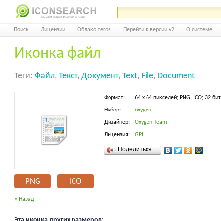
Поиск
Лицензии
Облако тегов
Перейти к версии v2
О системе
Иконка файл
Теги:
Файл
,
Текст
,
Документ
,
Text
,
File
,
Document
Формат:
64 x 64 пикселей; PNG, ICO; 32 бит
Набор:
oxygen
Дизайнер:
Oxygen Team
Лицензия:
GPL
Поделиться…
PNG
ICO
« Назад
Эта иконка других размеров: