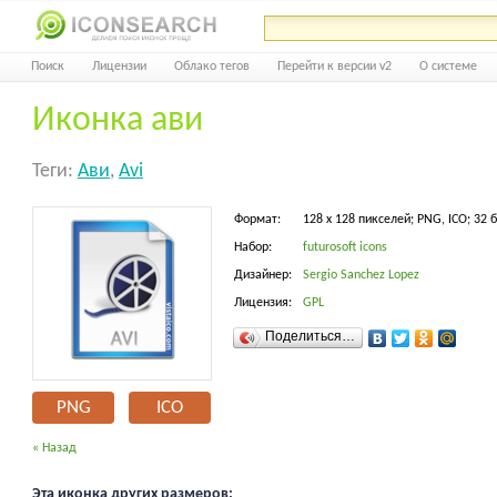
Поиск
Лицензии
Облако тегов
Перейти к версии v2
О системе
Иконка ави
Теги:
Ави
,
Avi
Формат:
128 x 128 пикселей; PNG, ICO; 32 
Набор:
futurosoft icons
Дизайнер:
Sergio Sanchez Lopez
Лицензия:
GPL
Поделиться…
PNG
ICO
« Назад
Эта иконка других размеров: