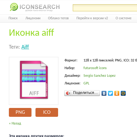
Поиск
Лицензии
Облако тегов
Перейти к версии v2
О системе
Иконка aiff
Теги:
Aiff
Формат:
128 x 128 пикселей; PNG, ICO; 32 
Набор:
futurosoft icons
Дизайнер:
Sergio Sanchez Lopez
Лицензия:
GPL
Поделиться…
PNG
ICO
« Назад
Эта иконка других размеров: