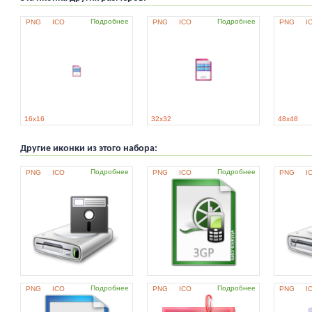
Подробнее
Подробнее
PNG
ICO
PNG
ICO
PNG
I
16x16
32x32
48x48
Другие иконки из этого набора:
Подробнее
Подробнее
PNG
ICO
PNG
ICO
PNG
I
Подробнее
Подробнее
PNG
ICO
PNG
ICO
PNG
I