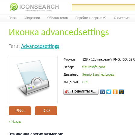
Поиск
Лицензии
Облако тегов
Перейти к версии v2
О системе
Иконка advancedsettings
Теги:
Advancedsettings
Формат:
128 x 128 пикселей; PNG, ICO; 32 
Набор:
futurosoft icons
Дизайнер:
Sergio Sanchez Lopez
Лицензия:
GPL
Поделиться…
PNG
ICO
« Назад
Эта иконка других размеров: