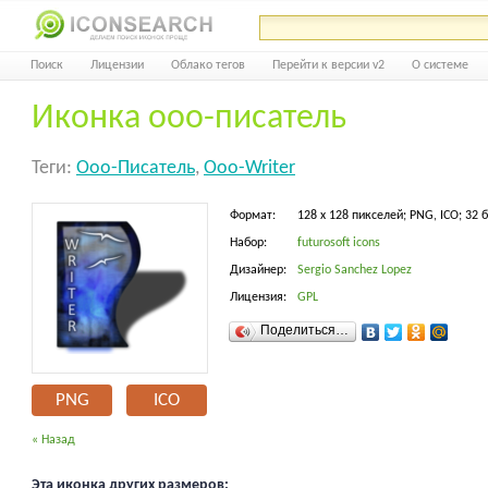
Поиск
Лицензии
Облако тегов
Перейти к версии v2
О системе
Иконка ooo-писатель
Теги:
Ooo-Писатель
,
Ooo-Writer
Формат:
128 x 128 пикселей; PNG, ICO; 32 
Набор:
futurosoft icons
Дизайнер:
Sergio Sanchez Lopez
Лицензия:
GPL
Поделиться…
PNG
ICO
« Назад
Эта иконка других размеров: