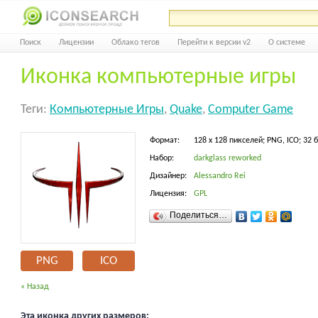
Поиск
Лицензии
Облако тегов
Перейти к версии v2
О системе
Иконка компьютерные игры
Теги:
Компьютерные Игры
,
Quake
,
Computer Game
Формат:
128 x 128 пикселей; PNG, ICO; 32 
Набор:
darkglass reworked
Дизайнер:
Alessandro Rei
Лицензия:
GPL
Поделиться…
PNG
ICO
« Назад
Эта иконка других размеров: