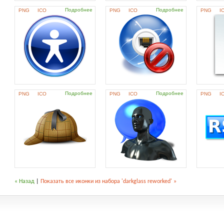
Подробнее
Подробнее
PNG
ICO
PNG
ICO
PNG
I
Подробнее
Подробнее
PNG
ICO
PNG
ICO
PNG
I
« Назад
|
Показать все иконки из набора 'darkglass reworked' »