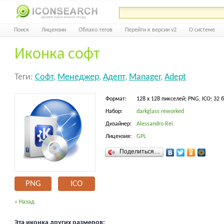
Поиск
Лицензии
Облако тегов
Перейти к версии v2
О системе
Иконка софт
Теги:
Софт
,
Менеджер
,
Адепт
,
Manager
,
Adept
Формат:
128 x 128 пикселей; PNG, ICO; 32 
Набор:
darkglass reworked
Дизайнер:
Alessandro Rei
Лицензия:
GPL
Поделиться…
PNG
ICO
« Назад
Эта иконка других размеров: