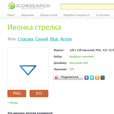
Поиск
Лицензии
Облако тегов
Перейти к версии v2
О системе
Иконка стрелка
Теги:
Стрелка
,
Синий
,
Blue
,
Arrow
Формат:
128 x 128 пикселей; PNG, ICO; 32 
Набор:
darkglass reworked
Дизайнер:
Alessandro Rei
Лицензия:
GPL
Поделиться…
PNG
ICO
« Назад
Эта иконка других размеров: