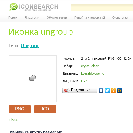
Поиск
Лицензии
Облако тегов
Перейти к версии v2
О системе
Иконка ungroup
Теги:
Ungroup
Формат:
24 x 24 пикселей; PNG, ICO; 32 бит
Набор:
crystal clear
Дизайнер:
Everaldo Coelho
Лицензия:
LGPL
Поделиться…
PNG
ICO
« Назад
Эта иконка других размеров: