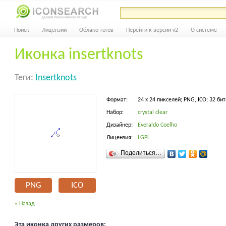
Поиск
Лицензии
Облако тегов
Перейти к версии v2
О системе
Иконка insertknots
Теги:
Insertknots
Формат:
24 x 24 пикселей; PNG, ICO; 32 бит
Набор:
crystal clear
Дизайнер:
Everaldo Coelho
Лицензия:
LGPL
Поделиться…
PNG
ICO
« Назад
Эта иконка других размеров: