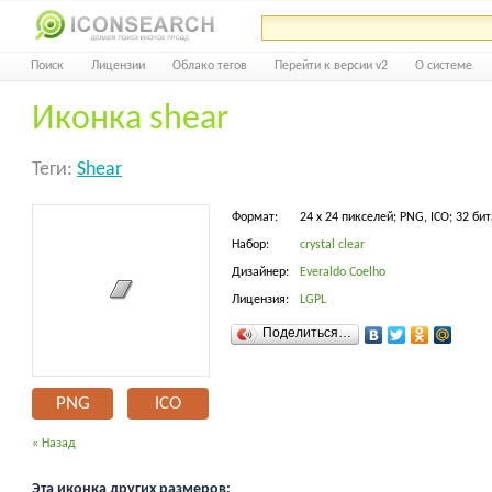
Поиск
Лицензии
Облако тегов
Перейти к версии v2
О системе
Иконка shear
Теги:
Shear
Формат:
24 x 24 пикселей; PNG, ICO; 32 бит
Набор:
crystal clear
Дизайнер:
Everaldo Coelho
Лицензия:
LGPL
Поделиться…
PNG
ICO
« Назад
Эта иконка других размеров: