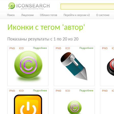
Поиск
Лицензии
Облако тегов
Перейти к версии v2
О системе
Иконки с тегом 'автор'
Показаны результаты с 1 по 20 из 20
Подробнее
Подробнее
PNG
ICO
PNG
ICO
PNG
I
Подробнее
Подробнее
PNG
ICO
PNG
ICO
PNG
I