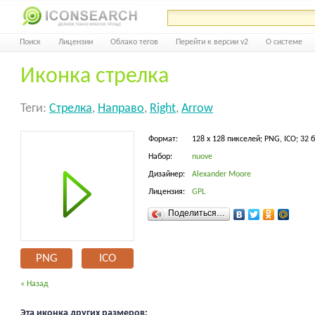
Поиск
Лицензии
Облако тегов
Перейти к версии v2
О системе
Иконка стрелка
Теги:
Стрелка
,
Направо
,
Right
,
Arrow
Формат:
128 x 128 пикселей; PNG, ICO; 32 
Набор:
nuove
Дизайнер:
Alexander Moore
Лицензия:
GPL
Поделиться…
PNG
ICO
« Назад
Эта иконка других размеров: