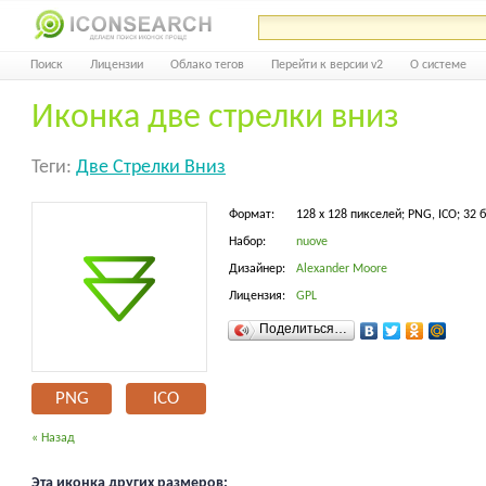
Поиск
Лицензии
Облако тегов
Перейти к версии v2
О системе
Иконка две стрелки вниз
Теги:
Две Стрелки Вниз
Формат:
128 x 128 пикселей; PNG, ICO; 32 
Набор:
nuove
Дизайнер:
Alexander Moore
Лицензия:
GPL
Поделиться…
PNG
ICO
« Назад
Эта иконка других размеров: