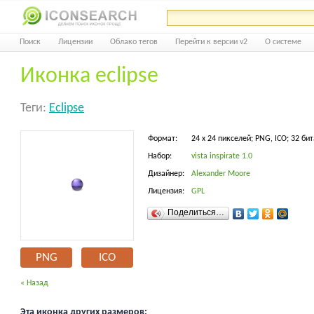
Поиск
Лицензии
Облако тегов
Перейти к версии v2
О системе
Иконка eclipse
Теги:
Eclipse
Формат:
24 x 24 пикселей; PNG, ICO; 32 бит
Набор:
vista inspirate 1.0
Дизайнер:
Alexander Moore
Лицензия:
GPL
Поделиться…
PNG
ICO
« Назад
Эта иконка других размеров: