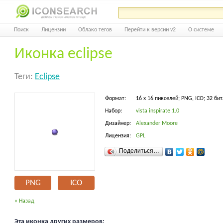
Поиск
Лицензии
Облако тегов
Перейти к версии v2
О системе
Иконка eclipse
Теги:
Eclipse
Формат:
16 x 16 пикселей; PNG, ICO; 32 бит
Набор:
vista inspirate 1.0
Дизайнер:
Alexander Moore
Лицензия:
GPL
Поделиться…
PNG
ICO
« Назад
Эта иконка других размеров: