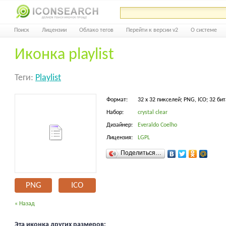
Поиск
Лицензии
Облако тегов
Перейти к версии v2
О системе
Иконка playlist
Теги:
Playlist
Формат:
32 x 32 пикселей; PNG, ICO; 32 бит
Набор:
crystal clear
Дизайнер:
Everaldo Coelho
Лицензия:
LGPL
Поделиться…
PNG
ICO
« Назад
Эта иконка других размеров: