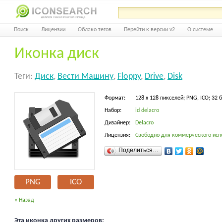
Поиск
Лицензии
Облако тегов
Перейти к версии v2
О системе
Иконка диск
Теги:
Диск
,
Вести Машину
,
Floppy
,
Drive
,
Disk
Формат:
128 x 128 пикселей; PNG, ICO; 32 
Набор:
id delacro
Дизайнер:
Delacro
Лицензия:
Свободно для коммерческого исп
Поделиться…
PNG
ICO
« Назад
Эта иконка других размеров: