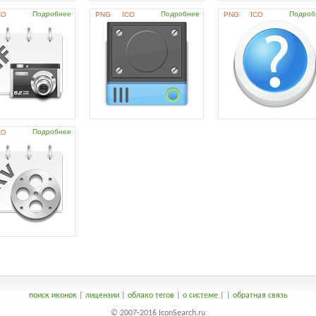
Подробнее
Подробнее
Подроб
CO
PNG
ICO
PNG
ICO
Подробнее
CO
поиск иконок
|
лицензии
|
облако тегов
|
о системе
|
|
обратная связь
© 2007-2016 IconSearch.ru