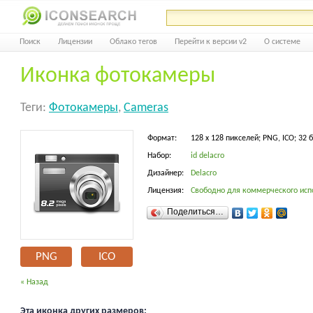
Поиск
Лицензии
Облако тегов
Перейти к версии v2
О системе
Иконка фотокамеры
Теги:
Фотокамеры
,
Cameras
Формат:
128 x 128 пикселей; PNG, ICO; 32 
Набор:
id delacro
Дизайнер:
Delacro
Лицензия:
Свободно для коммерческого исп
Поделиться…
PNG
ICO
« Назад
Эта иконка других размеров: