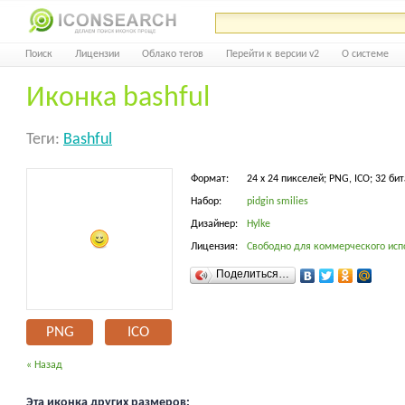
Поиск
Лицензии
Облако тегов
Перейти к версии v2
О системе
Иконка bashful
Теги:
Bashful
Формат:
24 x 24 пикселей; PNG, ICO; 32 бит
Набор:
pidgin smilies
Дизайнер:
Hylke
Лицензия:
Свободно для коммерческого исп
Поделиться…
PNG
ICO
« Назад
Эта иконка других размеров: