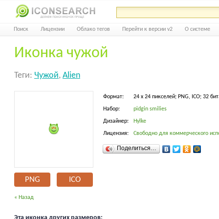
Поиск
Лицензии
Облако тегов
Перейти к версии v2
О системе
Иконка чужой
Теги:
Чужой
,
Alien
Формат:
24 x 24 пикселей; PNG, ICO; 32 бит
Набор:
pidgin smilies
Дизайнер:
Hylke
Лицензия:
Свободно для коммерческого исп
Поделиться…
PNG
ICO
« Назад
Эта иконка других размеров: