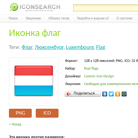
Поиск
Лицензии
Облако тегов
Перейти к версии v2
О системе
Иконка флаг
Теги:
Флаг
,
Люксембург
,
Luxembourg
,
Flag
Формат:
128 x 128 пикселей; PNG, ICO; 32 
Набор:
final flags
Дизайнер:
Custom Icon Design
Лицензия:
Свободно для коммерческого исп
Поделиться…
PNG
ICO
« Назад
Эта иконка других размеров: