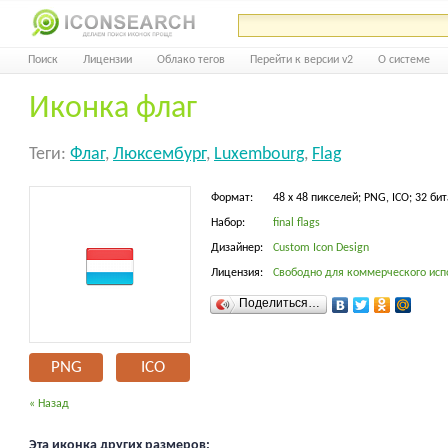
Поиск
Лицензии
Облако тегов
Перейти к версии v2
О системе
Иконка флаг
Теги:
Флаг
,
Люксембург
,
Luxembourg
,
Flag
Формат:
48 x 48 пикселей; PNG, ICO; 32 бит
Набор:
final flags
Дизайнер:
Custom Icon Design
Лицензия:
Свободно для коммерческого исп
Поделиться…
PNG
ICO
« Назад
Эта иконка других размеров: