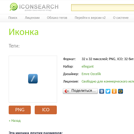
Поиск
Лицензии
Облако тегов
Перейти к версии v2
О системе
Иконка
Теги:
Формат:
32 x 32 пикселей; PNG, ICO; 32 бит
Набор:
ellegant
Дизайнер:
Emre Ozcelik
Лицензия:
Свободно для коммерческого исп
Поделиться…
PNG
ICO
« Назад
Эта иконка других размеров: