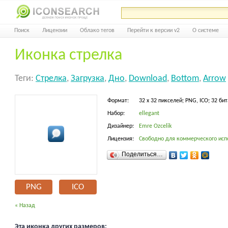
Поиск
Лицензии
Облако тегов
Перейти к версии v2
О системе
Иконка стрелка
Теги:
Стрелка
,
Загрузка
,
Дно
,
Download
,
Bottom
,
Arrow
Формат:
32 x 32 пикселей; PNG, ICO; 32 бит
Набор:
ellegant
Дизайнер:
Emre Ozcelik
Лицензия:
Свободно для коммерческого исп
Поделиться…
PNG
ICO
« Назад
Эта иконка других размеров: