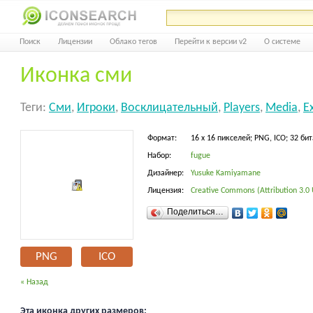
Поиск
Лицензии
Облако тегов
Перейти к версии v2
О системе
Иконка сми
Теги:
Сми
,
Игроки
,
Восклицательный
,
Players
,
Media
,
E
Формат:
16 x 16 пикселей; PNG, ICO; 32 бит
Набор:
fugue
Дизайнер:
Yusuke Kamiyamane
Лицензия:
Creative Commons (Attribution 3.0
Поделиться…
PNG
ICO
« Назад
Эта иконка других размеров: