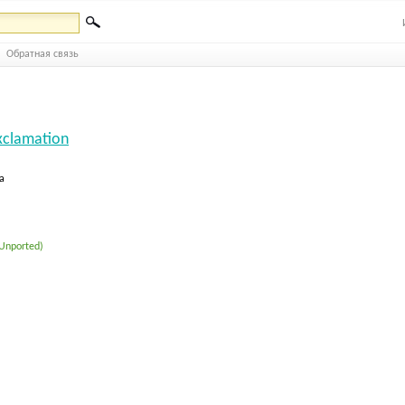
Обратная связь
xclamation
а
 Unported)