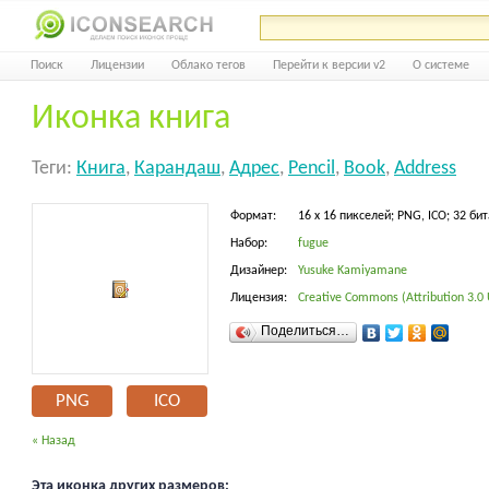
Поиск
Лицензии
Облако тегов
Перейти к версии v2
О системе
Иконка книга
Теги:
Книга
,
Карандаш
,
Адрес
,
Pencil
,
Book
,
Address
Формат:
16 x 16 пикселей; PNG, ICO; 32 бит
Набор:
fugue
Дизайнер:
Yusuke Kamiyamane
Лицензия:
Creative Commons (Attribution 3.0
Поделиться…
PNG
ICO
« Назад
Эта иконка других размеров: