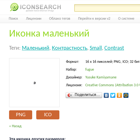
Поиск
Лицензии
Облако тегов
Перейти к версии v2
О системе
Иконка маленький
Теги:
Маленький
,
Контрастность
,
Small
,
Contrast
Формат:
16 x 16 пикселей; PNG, ICO; 32 бит
Набор:
fugue
Дизайнер:
Yusuke Kamiyamane
Лицензия:
Creative Commons (Attribution 3.0
Поделиться…
PNG
ICO
« Назад
Эта иконка других размеров: