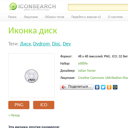
Поиск
Лицензии
Облако тегов
Перейти к версии v2
О системе
Иконка диск
Теги:
Диск
,
Dvdrom
,
Disc
,
Dev
Формат:
48 x 48 пикселей; PNG, ICO; 32 бит
Набор:
stilllife
Дизайнер:
Julian Turner
Лицензия:
Creative Commons (Attribution-Shar
Поделиться…
PNG
ICO
« Назад
Эта иконка других размеров: