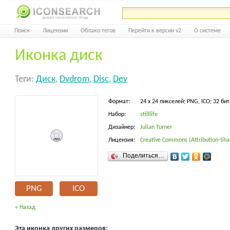
Поиск
Лицензии
Облако тегов
Перейти к версии v2
О системе
Иконка диск
Теги:
Диск
,
Dvdrom
,
Disc
,
Dev
Формат:
24 x 24 пикселей; PNG, ICO; 32 бит
Набор:
stilllife
Дизайнер:
Julian Turner
Лицензия:
Creative Commons (Attribution-Shar
Поделиться…
PNG
ICO
« Назад
Эта иконка других размеров: