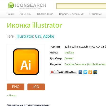
Поиск
Лицензии
Облако тегов
Перейти к версии v2
О системе
Иконка illustrator
Теги:
Illustrator
,
Cs3
,
Adobe
Формат:
128 x 128 пикселей; PNG, ICO; 32 
Набор:
sleek xp
Дизайнер:
Deleket
Лицензия:
Creative Commons (Attribution-Non
Поделиться…
PNG
ICO
« Назад
Эта иконка других размеров: