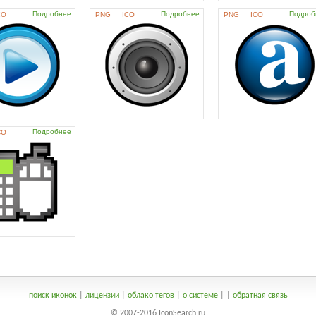
Подробнее
Подробнее
Подроб
CO
PNG
ICO
PNG
ICO
Подробнее
CO
поиск иконок
|
лицензии
|
облако тегов
|
о системе
|
|
обратная связь
© 2007-2016 IconSearch.ru