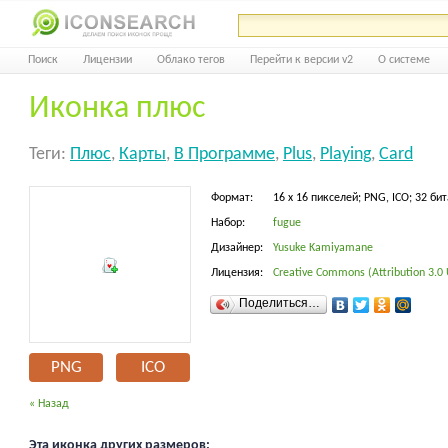
Поиск
Лицензии
Облако тегов
Перейти к версии v2
О системе
Иконка плюс
Теги:
Плюс
,
Карты
,
В Программе
,
Plus
,
Playing
,
Card
Формат:
16 x 16 пикселей; PNG, ICO; 32 бит
Набор:
fugue
Дизайнер:
Yusuke Kamiyamane
Лицензия:
Creative Commons (Attribution 3.0
Поделиться…
PNG
ICO
« Назад
Эта иконка других размеров: