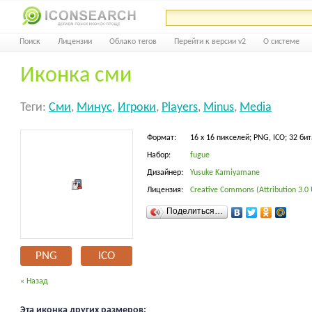
Поиск
Лицензии
Облако тегов
Перейти к версии v2
О системе
Иконка сми
Теги:
Сми
,
Минус
,
Игроки
,
Players
,
Minus
,
Media
Формат:
16 x 16 пикселей; PNG, ICO; 32 бит
Набор:
fugue
Дизайнер:
Yusuke Kamiyamane
Лицензия:
Creative Commons (Attribution 3.0
Поделиться…
PNG
ICO
« Назад
Эта иконка других размеров: