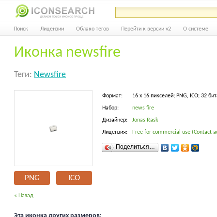
Поиск
Лицензии
Облако тегов
Перейти к версии v2
О системе
Иконка newsfire
Теги:
Newsfire
Формат:
16 x 16 пикселей; PNG, ICO; 32 бит
Набор:
news fire
Дизайнер:
Jonas Rask
Лицензия:
Free for commercial use (Contact a
Поделиться…
PNG
ICO
« Назад
Эта иконка других размеров: