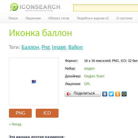
Поиск
Лицензии
Облако тегов
Перейти к версии v2
О системе
Иконка баллон
Теги:
Баллон
,
Png
,
Image
,
Ballon
Формат:
16 x 16 пикселей; PNG, ICO; 32 бит
Набор:
oxygen
Дизайнер:
Oxygen Team
Лицензия:
GPL
Поделиться…
PNG
ICO
« Назад
Эта иконка других размеров: