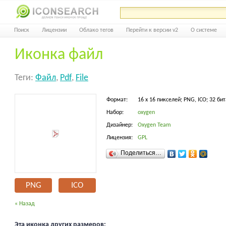
Поиск
Лицензии
Облако тегов
Перейти к версии v2
О системе
Иконка файл
Теги:
Файл
,
Pdf
,
File
Формат:
16 x 16 пикселей; PNG, ICO; 32 бит
Набор:
oxygen
Дизайнер:
Oxygen Team
Лицензия:
GPL
Поделиться…
PNG
ICO
« Назад
Эта иконка других размеров: