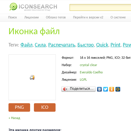
Поиск
Лицензии
Облако тегов
Перейти к версии v2
О системе
Иконка файл
Теги:
Файл
,
Сила
,
Распечатать
,
Быстро
,
Quick
,
Print
,
Pow
Формат:
16 x 16 пикселей; PNG, ICO; 32 бит
Набор:
crystal clear
Дизайнер:
Everaldo Coelho
Лицензия:
LGPL
Поделиться…
PNG
ICO
« Назад
Эта иконка других размеров: