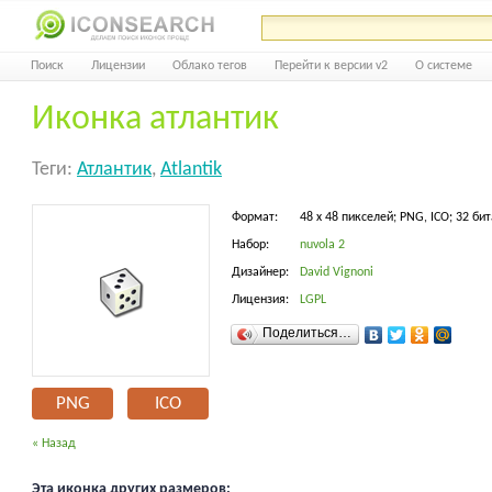
Поиск
Лицензии
Облако тегов
Перейти к версии v2
О системе
Иконка атлантик
Теги:
Атлантик
,
Atlantik
Формат:
48 x 48 пикселей; PNG, ICO; 32 бит
Набор:
nuvola 2
Дизайнер:
David Vignoni
Лицензия:
LGPL
Поделиться…
PNG
ICO
« Назад
Эта иконка других размеров: