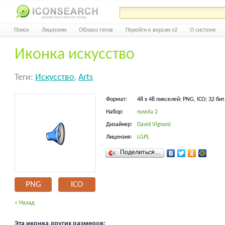
Поиск
Лицензии
Облако тегов
Перейти к версии v2
О системе
Иконка искусство
Теги:
Искусство
,
Arts
Формат:
48 x 48 пикселей; PNG, ICO; 32 бит
Набор:
nuvola 2
Дизайнер:
David Vignoni
Лицензия:
LGPL
Поделиться…
PNG
ICO
« Назад
Эта иконка других размеров: